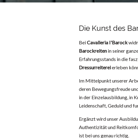
Ibarock
Die Kunst des Ba
ibarock.de war die Website von 'Cavalleria I'Barock', 
Bei
Cavalleria I'Barock
widm
Reitschule.
Barockreiten
in seiner ganz
Erfahrungsstands in die fasz
Dressurreiterei
erleben kön
Im Mittelpunkt unserer Arbe
deren Bewegungsfreude und 
in der Einzelausbildung, in
Leidenschaft, Geduld und f
Ergänzt wird unser Ausbild
Authentizität und Reitkomfor
ist bei uns genau richtig.