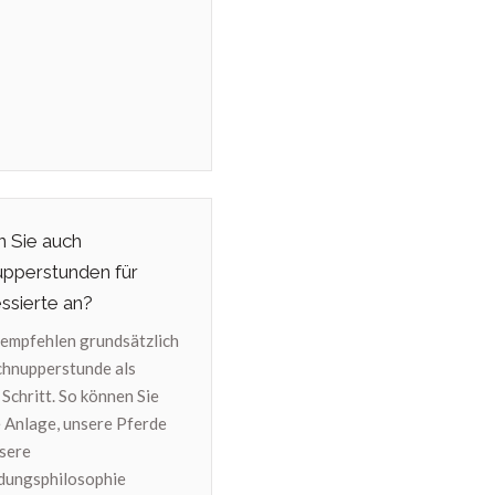
n Sie auch
pperstunden für
essierte an?
r empfehlen grundsätzlich
chnupperstunde als
 Schritt. So können Sie
 Anlage, unsere Pferde
sere
dungsphilosophie