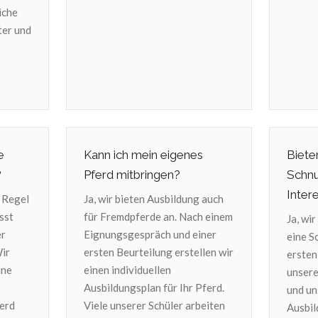
iche
ter und
e
Kann ich mein eigenes
Biete
?
Pferd mitbringen?
Schnu
Inter
r Regel
Ja, wir bieten Ausbildung auch
sst
für Fremdpferde an. Nach einem
Ja, wi
er
Eignungsgespräch und einer
eine S
Wir
ersten Beurteilung erstellen wir
ersten
ine
einen individuellen
unsere
Ausbildungsplan für Ihr Pferd.
und un
erd
Viele unserer Schüler arbeiten
Ausbil