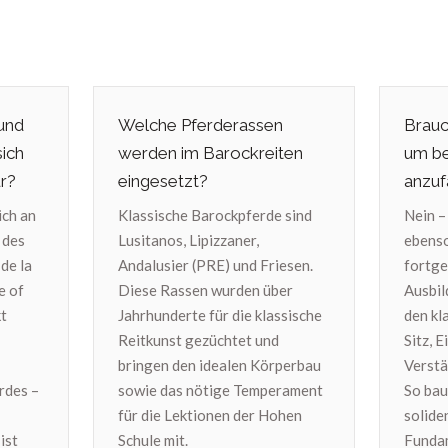
 und
Welche Pferderassen
Brauc
sich
werden im Barockreiten
um be
r?
eingesetzt?
anzu
ich an
Klassische Barockpferde sind
Nein –
 des
Lusitanos, Lipizzaner,
ebenso
de la
Andalusier (PRE) und Friesen.
fortge
e of
Diese Rassen wurden über
Ausbil
kt
Jahrhunderte für die klassische
den kl
Reitkunst gezüchtet und
Sitz, 
bringen den idealen Körperbau
Verstä
rdes –
sowie das nötige Temperament
So bau
für die Lektionen der Hohen
solide
ist
Schule mit.
Fundam