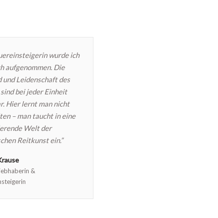
uereinsteigerin wurde ich
ch aufgenommen. Die
 und Leidenschaft des
sind bei jeder Einheit
r. Hier lernt man nicht
iten – man taucht in eine
ierende Welt der
schen Reitkunst ein.”
Krause
iebhaberin &
steigerin