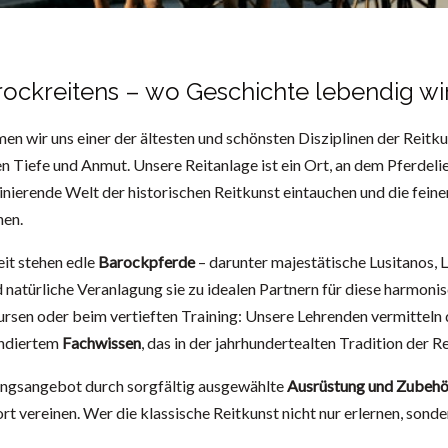
rockreitens – wo Geschichte lebendig wi
einer auf Barockreiten spezialisierten Reitanlage oder
en wir uns einer der ältesten und schönsten Disziplinen der Reitk
en Tiefe und Anmut. Unsere Reitanlage ist ein Ort, an dem Pferdel
inierende Welt der historischen Reitkunst eintauchen und die feine
nen.
it stehen edle
Barockpferde
– darunter majestätische Lusitanos, 
natürliche Veranlagung sie zu idealen Partnern für diese harmon
 Kursen oder beim vertieften Training: Unsere Lehrenden vermittel
undiertem
Fachwissen
, das in der jahrhundertealten Tradition der 
ungsangebot durch sorgfältig ausgewählte
Ausrüstung und Zubehö
t vereinen. Wer die klassische Reitkunst nicht nur erlernen, sond