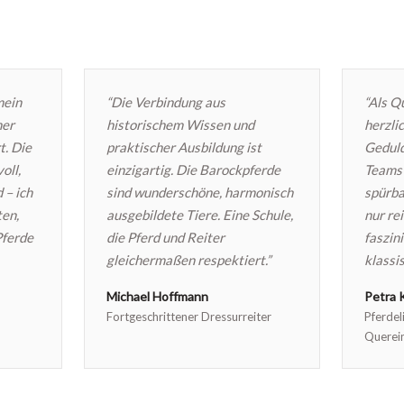
mein
“Die Verbindung aus
“Als Q
her
historischem Wissen und
herzli
t. Die
praktischer Ausbildung ist
Geduld
oll,
einzigartig. Die Barockpferde
Teams 
 – ich
sind wunderschöne, harmonisch
spürba
ten,
ausgebildete Tiere. Eine Schule,
nur re
Pferde
die Pferd und Reiter
faszin
gleichermaßen respektiert.”
klassi
Michael Hoffmann
Petra 
Fortgeschrittener Dressurreiter
Pferdel
Querein