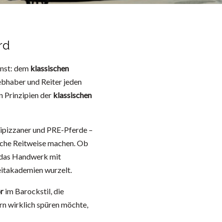
rd
unst: dem
klassischen
iebhaber und Reiter jeden
n Prinzipien der
klassischen
Lipizzaner und PRE-Pferde –
ische Reitweise machen. Ob
n das Handwerk mit
Reitakademien wurzelt.
r
im Barockstil, die
ern wirklich spüren möchte,