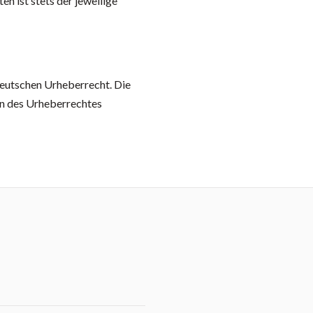
en ist stets der jeweilige
 deutschen Urheberrecht. Die
en des Urheberrechtes