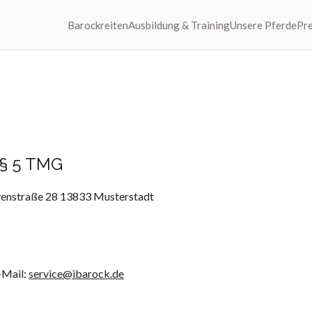
Barockreiten
Ausbildung & Training
Unsere Pferde
Pre
§ 5 TMG
venstraße 28 13833 Musterstadt
-Mail:
service@ibarock.de