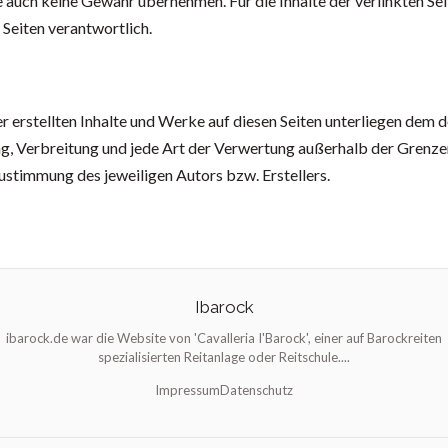
e auch keine Gewähr übernehmen. Für die Inhalte der verlinkten Seit
 Seiten verantwortlich.
er erstellten Inhalte und Werke auf diesen Seiten unterliegen dem
ng, Verbreitung und jede Art der Verwertung außerhalb der Grenz
Zustimmung des jeweiligen Autors bzw. Erstellers.
Ibarock
ibarock.de war die Website von 'Cavalleria I'Barock', einer auf Barockreiten
spezialisierten Reitanlage oder Reitschule....
Impressum
Datenschutz